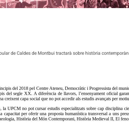
opular de Caldes de Montbui tractarà sobre història contemporàn
cipis del 2018 pel Centre Ateneu, Democràtic i Progressista del municip
ipis del segle XX. A diferència de llavors, l’ensenyament oficial gar
a creixent capa social que no pot accedir als estudis avançats per mot
, la UPCM no pot cursar estudis especialitzats sobre cap disciplina cien
la capacitat per oferir una proposta humanística transversal a uns pre
eologia, Història del Món Contemporani, Història Medieval II, El fenome