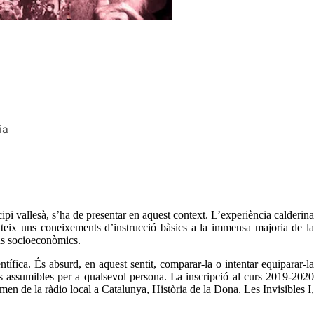
ia
i vallesà, s’ha de presentar en aquest context. L’experiència calderin
anteix uns coneixements d’instrucció bàsics a la immensa majoria de la
ius socioeconòmics.
tífica. És absurd, en aquest sentit, comparar-la o intentar equiparar-la
us assumibles per a qualsevol persona. La inscripció al curs 2019-2020
n de la ràdio local a Catalunya, Història de la Dona. Les Invisibles I,