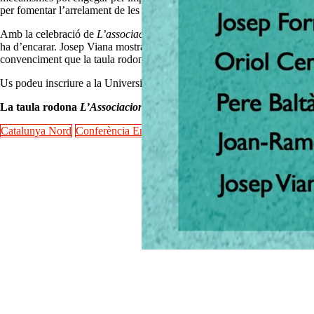
per fomentar l’arrelament de les persones al territori?” Són algunes de 
Amb la celebració de
L’associacionisme del nou Estat,
l’Ens de l’Asso
ha d’encarar. Josep Viana mostra la seva satisfacció a Tornaveu “per po
convenciment que la taula rodona “serà molt útil per guanyar consciència
Us podeu inscriure a la Universitat Catalana d’Estiu en aquest
enllaç
La taula rodona
L’Associacionisme del nou Estat
serà possibles grà
Catalunya Nord
Conferència Ens
Ens de l' Associacionisme Cultural 