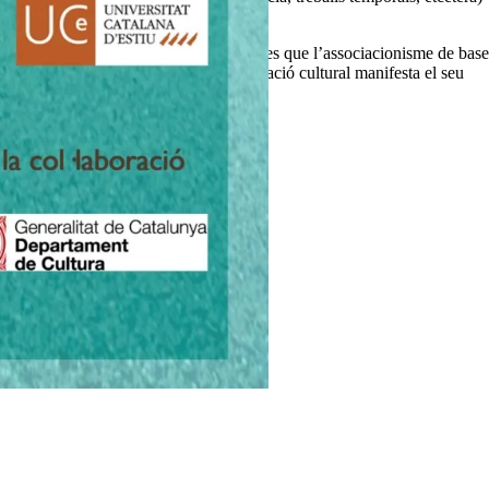
sobre les amenaces, possibilitats i reptes que l’associacionisme de base
·lectual”. El president de la confederació cultural manifesta el seu
ue les entitats hem de prendre”.