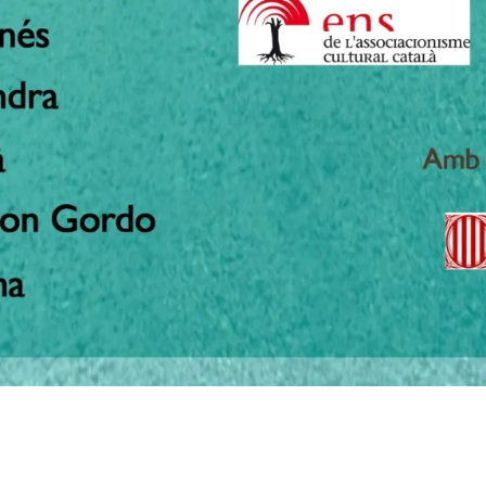
les moltes preguntes que seran analitzades en profunditat.
ciacionisme Cultural Català vol començar un profund procés de reflexió 
der comptar amb ponents d’una gran vàlua professional, acadèmica i intel
 del moment associatiu què vivim, i sobretot, les línies estratègiques q
cies a la col·laboració de la Diputació de Barcelona
Català
UCE