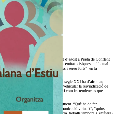
39;Estiu
nisme del nou Estat,
que tindrà lloc el 18 d’agost a Prada de Conflent
arà quin paper han de desenvolupar les entitats cíviques en l’actual
timeu-vos i sereu feliços”; “associeu-vos i sereu forts”- en la
ment els reptes que l’associacionisme del segle XXI ha d’afrontar,
la seva instrucció cultural i així poder vehicular la reivindicació de
cuts des de la restauració democràtica, així com les tendències que
lobalització cultural i el procés constituent. “Què ha de fer
ss media,
les xarxes socials 2.0 i la comunicació virtual?”; “quins
seu entorn (canvis constant de residència, treballs temporals, etcètera)