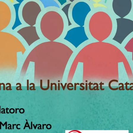
ciacionisme del nou Estat&#39; a la Universitat Catalana d&#
Pere Baltà i Joan-Ramon Gordo seran els protagonistes de
L’associacio
c de la XLIX Universitat Catalana d’Estiu, aquesta taula rodona plantej
ladar les màximes de Josep Anselm Clave -instruïu-vos i sereu forts”; “es
rència al vigor del teixit associatiu. Per poder diagnosticar més acurada
corregut, sempre marcat per la voluntat d’apoderar la ciutadania, elevar 
 l’associacionisme català, destacant els principals èxits i mancances vis
isme en la Catalunya contemporània, immersa en una doble dinàmica: la g
utadania?”; “quina posició ha de prendre en un escenari dominat pels
ma
er, en un context marcat pel progressiu desarrelament de les persones al 