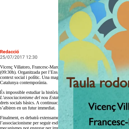
L&#39;Ens debatrà &#39;L&#39;asso
Redacció
25/07/2017 12:30
Vicenç Villatoro, Francesc-Marc Àlvaro, Josep Fornés, Oriol Cendra, 
(09:30h)
.
Organitzada per l’Ens de l’Associacionisme Cultural en el mar
context social i polític. Una magnífica plataforma per valorar com trasl
Catalunya contemporània.
És impossible estudiar la història catalana contemporània sense fer refe
L’associacionisme del nou Estat
exposarà breument el seu sorgiment i re
drets socials bàsics. A continuació, serà plantejada l’evolució recent de
s’albiren en un futur immediat.
Finalment, es debatrà extensament quin paper ha de jugar l’associacion
l’associacionisme per seguir esdeveniment un motor per apoderar la ci
mecanismes pot engegar per implicar culturalment la societat; “què pot f