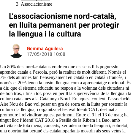
Associacionisme
L’associacionisme nord-català,
en lluita permanent per protegir
la llengua i la cultura
Gemma Aguilera
17/05/2018 10:08
Un 80% dels nord-catalans voldrien que els seus fills poguessin
aprendre català a l’escola, però la realitat és molt diferent. Només el
7% dels alumnes fan l’ensenyament en català o en català i francès, i
només el 20% tenen la nostra llengua com a aprenentatge opcional. És
a dir, que el sistema educatiu no respon a la voluntat dels ciutadans ni
de bon tros, i fins i tot, posa en perill la supervivència de la llengua i la
cultura catalanes a la Catalunya Nord. En aquest context, l’associació
Aire Nou de Bao vol posar un gra de sorra en la lluita per sostenir la
cultura i la llengua, i organitza el festival Identi’CAT, destinat a
promoure i reivindicar aquest patrimoni. Entre el 9 i el 13 de maig ha
tingut lloc l’Identi’CAT 2018 a Pesillà de la Ribera i a Bao, amb
activitats de tota mena, concerts, xerrades sobre la llengua i, sobretot,
una oportunitat perquè els catalanoparlants mostrin als seus veïns la