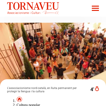
L’associacionisme nord-català, en lluita permanent per
4′
protegir la llengua i la cultura
Cultura popular