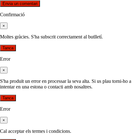
Confirmació
×
Moltes gràcies. S'ha subscrit correctament al butlletí.
Tanca
Error
×
S'ha produït un error en processar la seva alta. Si us plau torni-ho a
intentar en una estona o contacti amb nosaltres.
Tanca
Error
×
Cal acceptar els termes i condicions.