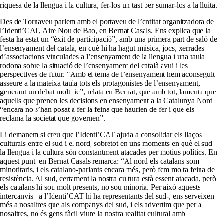
riquesa de la llengua i la cultura, fer-los un tast per sumar-los a la lluita.
Des de Tornaveu parlem amb el portaveu de l’entitat organitzadora de
l’Identi’CAT, Aire Nou de Bao, en Bernat Casals. Ens explica que la
festa ha estat un “èxit de participació”, amb una primera part de saló de
l’ensenyament del català, en què hi ha hagut música, jocs, xerrades
d’associacions vinculades a l’ensenyament de la llengua i una taula
rodona sobre la situació de l’ensenyament del català avui i les
perspectives de futur. “Amb el tema de l’ensenyament hem aconseguit
asseure a la mateixa taula tots els protagonistes de l’ensenyament,
generant un debat molt ric”, relata en Bernat, que amb tot, lamenta que
aquells que prenen les decisions en ensenyament a la Catalunya Nord
“encara no s’han posat a fer la feina que haurien de fer i que els
reclama la societat que governen”.
Li demanem si creu que l’Identi’CAT ajuda a consolidar els llaços
culturals entre el sud i el nord, sobretot en uns moments en què el sud
la llengua i la cultura són constantment atacades per motius polítics. En
aquest punt, en Bernat Casals remarca: “Al nord els catalans som
minoritaris, i els catalano-parlants encara més, però fem molta feina de
resistència. Al sud, certament la nostra cultura està essent atacada, però
els catalans hi sou molt presents, no sou minoria. Per això aquests
intercanvis –a l’Identi’CAT hi ha representants del sud-, ens serveixen
més a nosaltres que als companys del sud, i els advertim que per a
nosaltres, no és gens fàcil viure la nostra realitat cultural amb