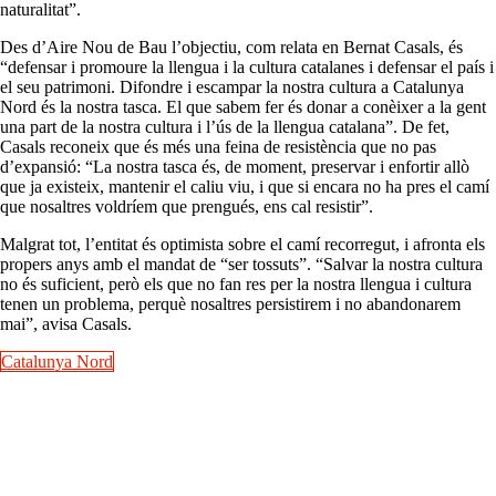
naturalitat”.
Des d’Aire Nou de Bau l’objectiu, com relata en Bernat Casals, és
“defensar i promoure la llengua i la cultura catalanes i defensar el país i
el seu patrimoni. Difondre i escampar la nostra cultura a Catalunya
Nord és la nostra tasca. El que sabem fer és donar a conèixer a la gent
una part de la nostra cultura i l’ús de la llengua catalana”. De fet,
Casals reconeix que és més una feina de resistència que no pas
d’expansió: “La nostra tasca és, de moment, preservar i enfortir allò
que ja existeix, mantenir el caliu viu, i que si encara no ha pres el camí
que nosaltres voldríem que prengués, ens cal resistir”.
Malgrat tot, l’entitat és optimista sobre el camí recorregut, i afronta els
propers anys amb el mandat de “ser tossuts”. “Salvar la nostra cultura
no és suficient, però els que no fan res per la nostra llengua i cultura
tenen un problema, perquè nosaltres persistirem i no abandonarem
mai”, avisa Casals.
Catalunya Nord