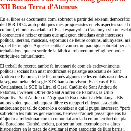
XII Beca Terra d’Ateneus
En el llibre es documenta com, sobretot a partir del sexenni democràtic
de 1868-1874, amb polítiques més progressistes en els aspectes social i
cultural, el món associatiu a l’Estat espanyol i a Catalunya viu un esclat
i comencen a néixer entitats que apleguen ciutadans amb interessos
polítics, literaris, musicals, esportius i de lleure comuns, allunyades, ara
sí, del fet religiós. Aquestes entitats van ser un paraigua sobretot per als
treballadors, que en sortir de la fàbrica trobaven un refugi per poder
enriquir-se culturalment.
El treball de recerca també fa inventari de com els esdeveniments
polítics i socials han anat modificant el paisatge associatiu de Sant
Andreu de Palomar, i de fet, només algunes de les entitats nascudes a
la segona meitat del segle XIX han sobreviscut. És el cas d’Els
Catalanistes, la SCE la Lira, el Casal Catòlic de Sant Andreu de
Palomar, l’Ateneu Obrer de Sant Andreu de Palomar, la Unió
Esportiva Sant Andreu o l’Agrupació Excursionista Muntanya. Els
autors volen que amb aquest llibre es recuperi el llegat associatiu
andreuenc per tal de donar-lo a conèixer a qui li pugui interessar, “però
sobretot a les futures generacions, hereves d’aquell passat que ens ha
d’ajudar a reflexionar com a comunitat arrelada en un territori del pla
de Barcelona. També, creiem, pot ser un bon exemple per a altres
historiadors en la tasca de divulgar el món associatiu de llurs barris i