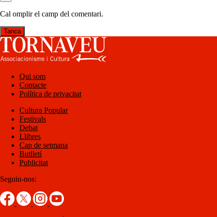
Cal omplir el camp del comentari.
Tanca
Qui som
Contacte
Política de privacitat
Cultura Popular
Festivals
Debat
Llibres
Cap de setmana
Butlletí
Publicitat
Seguiu-nos: