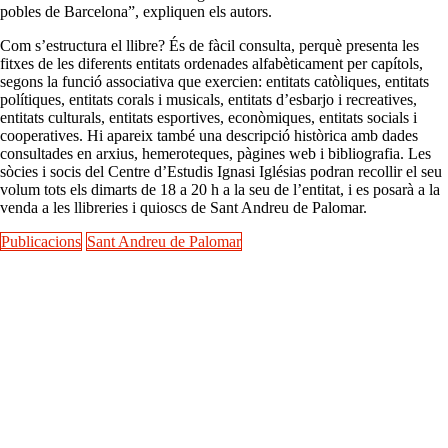
pobles de Barcelona”, expliquen els autors.
Com s’estructura el llibre? És de fàcil consulta, perquè presenta les
fitxes de les diferents entitats ordenades alfabèticament per capítols,
segons la funció associativa que exercien: entitats catòliques, entitats
polítiques, entitats corals i musicals, entitats d’esbarjo i recreatives,
entitats culturals, entitats esportives, econòmiques, entitats socials i
cooperatives. Hi apareix també una descripció històrica amb dades
consultades en arxius, hemeroteques, pàgines web i bibliografia. Les
sòcies i socis del Centre d’Estudis Ignasi Iglésias podran recollir el seu
volum tots els dimarts de 18 a 20 h a la seu de l’entitat, i es posarà a la
venda a les llibreries i quioscs de Sant Andreu de Palomar.
Publicacions
Sant Andreu de Palomar