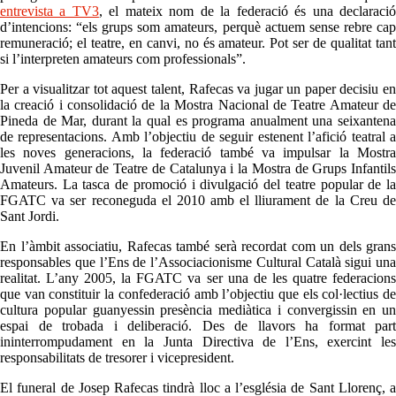
entrevista a TV3
, el mateix nom de la federació és una declaraci
d’intencions: “els grups som amateurs, perquè actuem sense rebre cap
remuneració; el teatre, en canvi, no és amateur. Pot ser de qualitat tant
si l’interpreten amateurs com professionals”.
Per a visualitzar tot aquest talent, Rafecas va jugar un paper decisiu en
la creació i consolidació de la Mostra Nacional de Teatre Amateur de
Pineda de Mar, durant la qual es programa anualment una seixantena
de representacions. Amb l’objectiu de seguir estenent l’afició teatral a
les noves generacions, la federació també va impulsar la Mostra
Juvenil Amateur de Teatre de Catalunya i la Mostra de Grups Infantils
Amateurs. La tasca de promoció i divulgació del teatre popular de la
FGATC va ser reconeguda el 2010 amb el lliurament de la Creu de
Sant Jordi.
En l’àmbit associatiu, Rafecas també serà recordat com un dels grans
responsables que l’Ens de l’Associacionisme Cultural Català sigui una
realitat. L’any 2005, la FGATC va ser una de les quatre federacions
que van constituir la confederació amb l’objectiu que els col·lectius de
cultura popular guanyessin presència mediàtica i convergissin en un
espai de trobada i deliberació. Des de llavors ha format part
ininterrompudament en la Junta Directiva de l’Ens, exercint les
responsabilitats de tresorer i vicepresident.
El funeral de Josep Rafecas tindrà lloc a l’església de Sant Llorenç, a