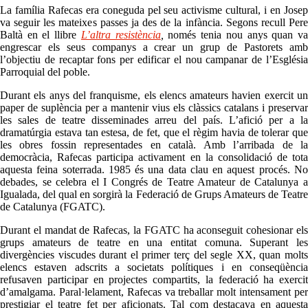
La família Rafecas era coneguda pel seu activisme cultural, i en Josep
va seguir les mateixes passes ja des de la infància. Segons recull Pere
Baltà en el llibre
L’altra resistència
,
només tenia nou anys quan v
engrescar els seus companys a crear un grup de Pastorets amb
l’objectiu de recaptar fons per edificar el nou campanar de l’Església
Parroquial del poble.
Durant els anys del franquisme, els elencs amateurs havien exercit un
paper de suplència per a mantenir vius els clàssics catalans i preservar
les sales de teatre disseminades arreu del país. L’afició per a la
dramatúrgia estava tan estesa, de fet, que el règim havia de tolerar que
les obres fossin representades en català. Amb l’arribada de la
democràcia, Rafecas participa activament en la consolidació de tota
aquesta feina soterrada. 1985 és una data clau en aquest procés. No
debades, se celebra el I Congrés de Teatre Amateur de Catalunya a
Igualada, del qual en sorgirà la Federació de Grups Amateurs de Teatre
de Catalunya (FGATC).
Durant el mandat de Rafecas, la FGATC ha aconseguit cohesionar els
grups amateurs de teatre en una entitat comuna. Superant les
divergències viscudes durant el primer terç del segle XX, quan molts
elencs estaven adscrits a societats polítiques i en conseqüència
refusaven participar en projectes compartits, la federació ha exercit
d’amalgama. Paral·lelament, Rafecas va treballar molt intensament per
prestigiar el teatre fet per aficionats. Tal com destacava en aquesta