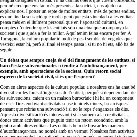
llengua de signes en català. Hi ha camins oberts que volem consolidar,
perquè crec que ens fan més presents a la societat, ens ajuden a
explicar-nos. I potser un repte de moltes entitats, més de portes endins,
és que tinc la sensació que molta gent que està vinculada a les entitats
pensa més en el lluïment personal que en l’aportació cultural, en
comptes d’entendre que les entitats són una eina que acompanya la
societat i que ajuda a fer-la millor. Aquí tenim feina encara per fer. A
Tarragona, la cultura popular té molt de pes i sembla de vegades que
vesteixi estar-hi, però al final el temps passa i si tu no hi ets, allò ha de
seguir.
Un debat que sempre cueja és el del finançament de les entitats, si
han d’estar subvencionades o tendir a l’autofinançament, per
exemple, amb aportacions de la societat. Quin retorn social
espereu de la societat civil, si és que l’espereu?
Com en altres aspectes de la cultura popular, a nosaltres ens ha anat bé
diversificar les fonts d’ingressos de l’entitat, perquè si depenem tant de
les subvencions, caiem en un malson burocràtic i hi ha un component
de risc. Tires endavant activitats sense tenir els diners, ho arrisques
pensant que rebràs una subvenció i si no la reps t’enganxes els dits.
Aquesta diversificació és interessant i si la sumem a la creativitat…,
doncs tenim activitats que puguin tenir un retorn econòmic, amb la
gent o amb altres entitats. Les entitats hem de buscar les maneres
d’autofinançar-nos, no només amb un vermut. Nosaltres fem activitats
com per exemple la garrotinada, que no és només un vermut sinó que