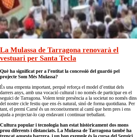
La Mulassa de Tarragona renovarà el
vestuari per Santa Tecla
Què ha significat per a l’entitat la concessió del guardó pel
projecte Som Més Mulassa?
És una empenta important, perquè reforça el model d’entitat dels
darrers anys, amb una vocació cultural i no només de participar en el
seguici de Tarragona. Volem tenir presència a la societat no només dins
del nostre cicle festiu que ens és natural, sinó de forma quotidiana. Per
tant, el premi Carné és un reconeixement al camí que hem pres i ens
ajuda a projectar-lo cap endavant i continuar treballant.
Cultura popular i tecnologia han estat històricament dos mons
prou diferents i distanciats. La Mulassa de Tarragona també ha
trencat aquesta barrera, i un bon exemple és
la cursa del Seguici