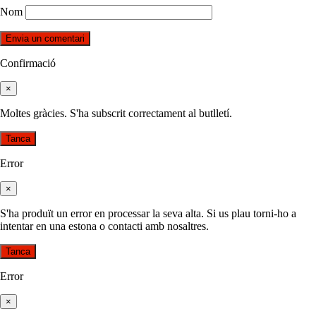
Nom
Confirmació
×
Moltes gràcies. S'ha subscrit correctament al butlletí.
Tanca
Error
×
S'ha produït un error en processar la seva alta. Si us plau torni-ho a
intentar en una estona o contacti amb nosaltres.
Tanca
Error
×