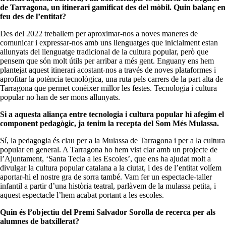
de Tarragona, un itinerari gamificat des del mòbil.
Quin balanç en
feu des de l’entitat?
Des del 2022 treballem per aproximar-nos a noves maneres de
comunicar i expressar-nos amb uns llenguatges que inicialment estan
allunyats del llenguatge tradicional de la cultura popular, però que
pensem que són molt útils per arribar a més gent. Enguany ens hem
plantejat aquest itinerari acostant-nos a través de noves plataformes i
aprofitar la potència tecnològica, una ruta pels carrers de la part alta de
Tarragona que permet conèixer millor les festes. Tecnologia i cultura
popular no han de ser mons allunyats.
Si a aquesta aliança entre tecnologia i cultura popular hi afegim el
component pedagògic, ja tenim la recepta del Som Més Mulassa.
Sí, la pedagogia és clau per a la Mulassa de Tarragona i per a la cultura
popular en general. A Tarragona ho hem vist clar amb un projecte de
l’Ajuntament, ‘Santa Tecla a les Escoles’, que ens ha ajudat molt a
divulgar la cultura popular catalana a la ciutat, i des de l’entitat volíem
aportar-hi el nostre gra de sorra també. Vam fer un espectacle-taller
infantil a partir d’una història teatral, parlàvem de la mulassa petita, i
aquest espectacle l’hem acabat portant a les escoles.
Quin és l’objectiu del Premi Salvador Sorolla de recerca per als
alumnes de batxillerat?