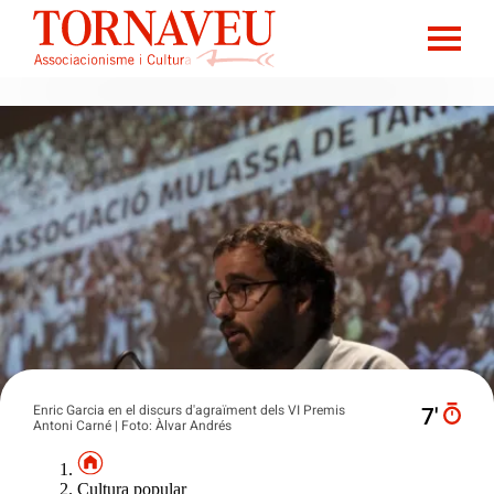
Enric Garcia en el discurs d'agraïment dels VI Premis
7′
Antoni Carné | Foto: Àlvar Andrés
Cultura popular