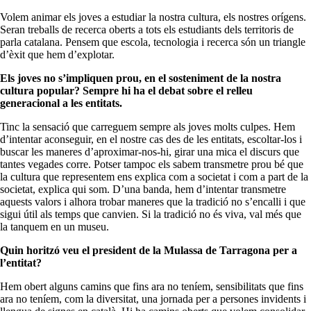
Volem animar els joves a estudiar la nostra cultura, els nostres orígens.
Seran treballs de recerca oberts a tots els estudiants dels territoris de
parla catalana. Pensem que escola, tecnologia i recerca són un triangle
d’èxit que hem d’explotar.
Els joves no s’impliquen prou, en el sosteniment de la nostra
cultura popular? Sempre hi ha el debat sobre el relleu
generacional a les entitats.
Tinc la sensació que carreguem sempre als joves molts culpes. Hem
d’intentar aconseguir, en el nostre cas des de les entitats, escoltar-los i
buscar les maneres d’aproximar-nos-hi, girar una mica el discurs que
tantes vegades corre. Potser tampoc els sabem transmetre prou bé que
la cultura que representem ens explica com a societat i com a part de la
societat, explica qui som. D’una banda, hem d’intentar transmetre
aquests valors i alhora trobar maneres que la tradició no s’encalli i que
sigui útil als temps que canvien. Si la tradició no és viva, val més que
la tanquem en un museu.
Quin horitzó veu el president de la Mulassa de Tarragona per a
l’entitat?
Hem obert alguns camins que fins ara no teníem, sensibilitats que fins
ara no teníem, com la diversitat, una jornada per a persones invidents i