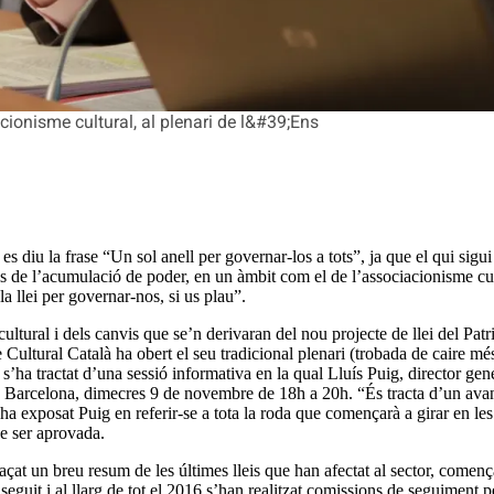
cionisme cultural, al plenari de l&#39;Ens
, es diu la frase “Un sol anell per governar-los a tots”, ja que el qui sigu
lls de l’acumulació de poder, en un àmbit com el de l’associacionisme cult
la llei per governar-nos, si us plau”.
cultural i dels canvis que se’n derivaran del nou projecte de llei del Pa
Cultural Català ha obert el seu tradicional plenari (trobada de caire m
e s’ha tractat d’una sessió informativa en la qual Lluís Puig, director ge
e Barcelona, dimecres 9 de novembre de 18h a 20h. “És tracta d’un avant
”, ha exposat Puig en referir-se a tota la roda que començarà a girar en 
de ser aprovada.
raçat un breu resum de les últimes lleis que han afectat al sector, comen
eguit i al llarg de tot el 2016 s’han realitzat comissions de seguiment p