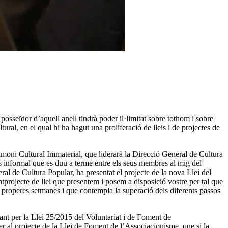
i posseïdor d’aquell anell tindrà poder il·limitat sobre tothom i sobre
ural, en el qual hi ha hagut una proliferació de lleis i de projectes de
trimoni Cultural Immaterial, que liderarà la Direcció General de Cultura
és informal que es duu a terme entre els seus membres al mig del
neral de Cultura Popular, ha presentat el projecte de la nova Llei del
projecte de llei que presentem i posem a disposició vostre per tal que
les properes setmanes i que contempla la superació dels diferents passos
çant per la Llei 25/2015 del Voluntariat i de Foment de
er al projecte de la Llei de Foment de l’Associacionisme, que si la