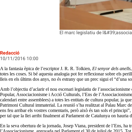
El marc legislatiu de l&#39;associa
Redacció
10/11/2016 10:00
A la fantasia èpica de l’escriptor J. R. R. Tolkien,
El senyor dels anells
totes les coses. Si bé aquesta analogia pot fer reflexionar sobre els peri
lleis en els últims dos anys, no és estrany que un prec sigui el “d’una so
Amb l’objectiu d’aclarir el nou escenari legislatiu de l’associacionisme 
Popular, Associacionisme i Acció Culturals, l’Ens de l’Associacionisme 
calendari entre assemblees) a totes les entitats de cultura popular, ja qu
Patrimoni Cultural immaterial. La reunió s’ha realitzat al Palau Marc d
ens feu arribar els vostres comentaris, però això és tan sols el principi
per tal que la llei arribi finalment al Parlament de Catalunya on hauria 
En la seva obertura de la jornada, Josep Viana, president de l’Ens, ha t
l’Associacionisme, aprovada pel Parlament el 30 de juliol de 2015. Tot s