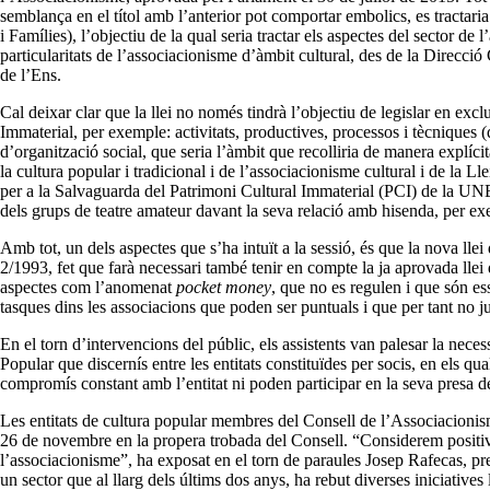
semblança en el títol amb l’anterior pot comportar embolics, es tractari
i Famílies), l’objectiu de la qual seria tractar els aspectes del sector 
particularitats de l’associacionisme d’àmbit cultural, des de la Direcció
de l’Ens.
Cal deixar clar que la llei no només tindrà l’objectiu de legislar en exc
Immaterial, per exemple: activitats, productives, processos i tècniques (que
d’organització social, que seria l’àmbit que recolliria de manera explíc
la cultura popular i tradicional i de l’associacionisme cultural i de la L
per a la Salvaguarda del Patrimoni Cultural Immaterial (PCI) de la UNE
dels grups de teatre amateur davant la seva relació amb hisenda, per e
Amb tot, un dels aspectes que s’ha intuït a la sessió, és que la nova lle
2/1993, fet que farà necessari també tenir en compte la ja aprovada lle
aspectes com l’anomenat
pocket money
, que no es regulen i que són ess
tasques dins les associacions que poden ser puntuals i que per tant no 
En el torn d’intervencions del públic, els assistents van palesar la nec
Popular que discernís entre les entitats constituïdes per socis, en els qu
compromís constant amb l’entitat ni poden participar en la seva presa d
Les entitats de cultura popular membres del Consell de l’Associacionisme
26 de novembre en la propera trobada del Consell. “Considerem positiva l
l’associacionisme”, ha exposat en el torn de paraules Josep Rafecas, pr
un sector que al llarg dels últims dos anys, ha rebut diverses iniciative