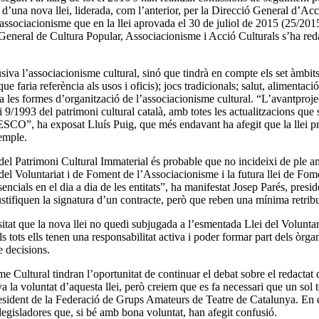
a d’una nova llei, liderada, com l’anterior, per la Direcció General d’A
de l’associacionisme que en la llei aprovada el 30 de juliol de 2015 (25/
 General de Cultura Popular, Associacionisme i Acció Culturals s’ha redac
lusiva l’associacionisme cultural, sinó que tindrà en compte els set àmbit
 faria referència als usos i oficis); jocs tradicionals; salut, alimentació 
ita les formes d’organització de l’associacionisme cultural. “L’avantproj
lei 9/1993 del patrimoni cultural català, amb totes les actualitzacions qu
SCO”, ha exposat Lluís Puig, que més endavant ha afegit que la llei pre
xemple.
i del Patrimoni Cultural Immaterial és probable que no incideixi de ple a
i del Voluntariat i de Foment de l’Associacionisme i la futura llei de F
encials en el dia a dia de les entitats”, ha manifestat Josep Parés, presi
justifiquen la signatura d’un contracte, però que reben una mínima retri
essitat que la nova llei no quedi subjugada a l’esmentada Llei del Volun
als tots ells tenen una responsabilitat activa i poder formar part dels òr
e decisions.
 Cultural tindran l’oportunitat de continuar el debat sobre el redactat 
a voluntat d’aquesta llei, però creiem que es fa necessari que un sol te
esident de la Federació de Grups Amateurs de Teatre de Catalunya. En def
s legisladores que, si bé amb bona voluntat, han afegit confusió.