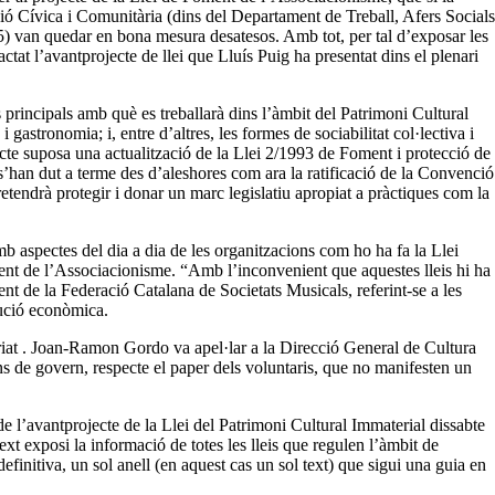
cció Cívica i Comunitària (dins del Departament de Treball, Afers Socials
2015) van quedar en bona mesura desatesos. Amb tot, per tal d’exposar les
tat l’avantprojecte de llei que Lluís Puig ha presentat dins el plenari
s principals amb què es treballarà dins l’àmbit del Patrimoni Cultural
i gastronomia; i, entre d’altres, les formes de sociabilitat col·lectiva i
ecte suposa una actualització de la Llei 2/1993 de Foment i protecció de
e s’han dut a terme des d’aleshores com ara la ratificació de la Convenció
tendrà protegir i donar un marc legislatiu apropiat a pràctiques com la
mb aspectes del dia a dia de les organitzacions com ho ha fa la Llei
oment de l’Associacionisme. “Amb l’inconvenient que aquestes lleis hi ha
dent de la Federació Catalana de Societats Musicals, referint-se a les
bució econòmica.
tariat . Joan-Ramon Gordo va apel·lar a la Direcció General de Cultura
gans de govern, respecte el paper dels voluntaris, que no manifesten un
de l’avantprojecte de la Llei del Patrimoni Cultural Immaterial dissabte
xt exposi la informació de totes les lleis que regulen l’àmbit de
initiva, un sol anell (en aquest cas un sol text) que sigui una guia en