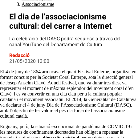
Associacionisme
El dia de l’associacionisme
cultural: del carrer a Internet
La celebració del DASC podrà seguir-se a través del
canal YouTube del Departament de Cultura
Redacció
21/05/2020 13:00
El 4 de juny de 1864 arrencava el quart Festival Euterpe, organitzat en
format concurs per la Societat Coral Euterpe, sota la direcció general
de Josep Anselm Clavé. Aquell festival, que va durar tres dies, va
representar el moment de màxima esplendor del moviment coral d’en
Clavé, i es va convertir en una cita clau per a la cultura popular
catalana i el moviment associatiu. El 2014, la Generalitat de Catalunya
va declarar el 4 de juny Dia de l’Associacionisme Cultural (DASC),
amb l’objectiu de fer valdre el pes i la força de l’associacionisme
cultural català.
Enguany, però, la situació excepcional de pandèmia de COVID-19 i
les mesures de confinament decretades han obligat a repensar la
jornada i a oferir una
alternativa virtual
per no deixar passar la