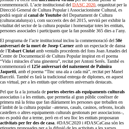
commemoració. L’acte institucional del
DASC 2020
, organitzat per la
Direcció General de Cultura Popular i Associacionisme Cultural, es
podrà seguir al
canal de Youtube
del Departament de Cultura
(culturacatalunya) i, com succeeix des del 2015, servirà per exhibir la
vitalitat del sector de la cultura popular i homenatjar totes les entitats,
persones associades i participants que la fan possible 365 dies a l’any.
El programa de l’acte institucional inclou la commemoració del
50è
aniversari de la mort de Josep Carner
amb un espectacle de dansa
de l’
Esbart Ciutat
amb ventalls procedents del fons Joan Amades del
Centre de Documentació de Cultura Popular inspirat en el poema
“Vida i miracles d’una ginestera”, recitat per Antoni Serés. També es
commemorarà el
125è aniversari del naixement de Palmira
Jaquetti
, amb el poema “Tinc una ala a cada mà”, recitat per Manel
Barceló. També es farà la tradicional entrega de diplomes, en aquest
cas virtual, per a les entitats que celebren aniversaris destacats.
Pel que fa a la jornada de
portes obertes als equipaments culturals
associatius i a les entitats, que permetia al gran públic conèixer de
primera mà la feina que fan diàriament les persones que treballen en
l’àmbit de la cultura popular –ateneus, casals, casinos, orfeons, locals
castellers o altres equipaments culturals gestionats per associacions–,
no es podrà dur a terme, però en el seu lloc les entitats proposaran
activitats per fer des de casa
. #DASC2020 i #DASCaCasa són les
etiquetes proposades per a la difusió de les activitats a les xarxes