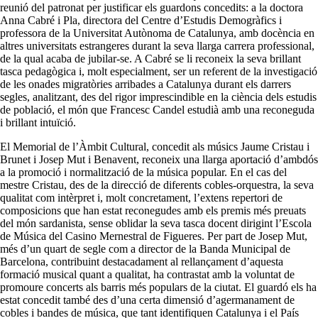
reunió del patronat per justificar els guardons concedits: a la doctora
Anna Cabré i Pla, directora del Centre d’Estudis Demogràfics i
professora de la Universitat Autònoma de Catalunya, amb docència en
altres universitats estrangeres durant la seva llarga carrera professional,
de la qual acaba de jubilar-se. A Cabré se li reconeix la seva brillant
tasca pedagògica i, molt especialment, ser un referent de la investigació
de les onades migratòries arribades a Catalunya durant els darrers
segles, analitzant, des del rigor imprescindible en la ciència dels estudis
de població, el món que Francesc Candel estudià amb una reconeguda
i brillant intuïció.
El Memorial de l’Àmbit Cultural, concedit als músics Jaume Cristau i
Brunet i Josep Mut i Benavent, reconeix una llarga aportació d’ambdós
a la promoció i normalització de la música popular. En el cas del
mestre Cristau, des de la direcció de diferents cobles-orquestra, la seva
qualitat com intèrpret i, molt concretament, l’extens repertori de
composicions que han estat reconegudes amb els premis més preuats
del món sardanista, sense oblidar la seva tasca docent dirigint l’Escola
de Música del Casino Mernestral de Figueres. Per part de Josep Mut,
més d’un quart de segle com a director de la Banda Municipal de
Barcelona, contribuint destacadament al rellançament d’aquesta
formació musical quant a qualitat, ha contrastat amb la voluntat de
promoure concerts als barris més populars de la ciutat. El guardó els ha
estat concedit també des d’una certa dimensió d’agermanament de
cobles i bandes de música, que tant identifiquen Catalunya i el País