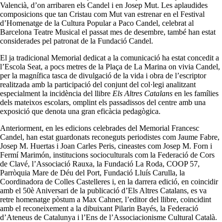
Valencià, d’on arribaren els Candel i en Josep Mut. Les aplaudides
composicions que tan Cristau com Mut van estrenar en el Festival
d’Homenatge de la Cultura Popular a Paco Candel, celebrat al
Barcelona Teatre Musical el passat mes de desembre, també han estat
considerades pel patronat de la Fundació Candel.
El ja tradicional Memorial dedicat a la comunicació ha estat concedit a
l’Escola Seat, a pocs metres de la Plaça de La Marina on vivia Candel,
per la magnífica tasca de divulgació de la vida i obra de l’escriptor
realitzada amb la participació del conjunt del col·legi analitzant
especialment la incidència del llibre
Els Altres Catalans
en les famílies
dels mateixos escolars, omplint els passadissos del centre amb una
exposició que denota una gran eficàcia pedagògica.
Anteriorment, en les edicions celebrades del Memorial Francesc
Candel, han estat guardonats reconeguts periodistes com Jaume Fabre,
Josep M. Huertas i Joan Carles Peris, cineastes com Josep M. Forn i
Fermí Marimón, institucions socioculturals com la Federació de Cors
de Clavé, l’Associació Rauxa, la Fundació La Roda, COOP 57,
Parròquia Mare de Déu del Port, Fundació Lluís Carulla, la
Coordinadora de Colles Castelleres i, en la darrera edició, en coincidir
amb el 50è Aniversari de la publicació d’Els Altres Catalans, es va
retre homenatge pòstum a Max Cahner, l’editor del llibre, coincidint
amb el reconeixement a la dibuixant Pilarin Bayés, la Federació
d’Ateneus de Catalunya i l’Ens de l’Associacionisme Cultural Català.