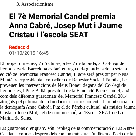
Associacionisme
El 7è Memorial Candel premia
Anna Cabré, Josep Mut i Jaume
Cristau i l’escola SEAT
Redacció
01/10/2015 16:45
El proper dimecres, 7 d’octubre, a les 7 de la tarda, al Col·legi de
Periodistes de Barcelona es farà entrega dels guardons de la setena
edició del Memorial Francesc Candel, L’acte serà presidit per Neus
Munté, vicepresidenta i consellera de Benestar Social i Família, i es
preveuen les intervencions de Neus Bonet, degana del Col·legi de
Periodistes, i Pere Baltà, president de la Fundació Paco Candel, així
com dels diferents guardonats del Memorial Francesc Candel 2014
atorgats pel patronat de la fundació: el corresponent a l’àmbit social, a
la demògrafa Anna Cabré i Pla; el de l’àmbit cultural, als músics Jaume
Cristau i Josep Mut; i el de comunicació, a l’Escola SEAT de La
Marina de Sants.
Els guardons d’enguany són l’epíleg de la commemoració d’Els Altres
Catalans, com es desprèn dels raonaments que s’utilitzen a l’acta de la