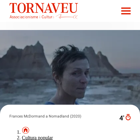
Frances McDormand a Nomadland (2020)
4′
Cultura popular