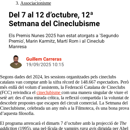
Associacionisme
Del 7 al 12 d’octubre, 12ª
Setmana del Cineclubisme
Els Premis Nunes 2025 han estat atorgats a 'Segundo
Premio', Marin Karmitz, Martí Rom i al Cineclub
Manresa
Guillem Carreras
19/09/2025 10:15
Segons dades del 2024, les sessions organitzades pels cineclubs
catalans van comptar amb la xifra rècord de 148.667 espectadors. Però
més enllà del volum d’assistents, la Federació Catalana de Cineclubs
(FCC) reivindica el
cineclubisme
com una manera singular de viure el
setè art: des d’una mirada crítica, la reflexió compartida i la voluntat de
descobrir propostes que escapen del circuit comercial. La Setmana del
Cineclubisme, celebrada un any més a la Filmoteca, és una bona prova
d’aquesta filosofia.
El programa arrencarà el dimarts 7 d’octubre amb la projecció de
The
addiction
(1995), una pel·lícula de vampirs
rara avis
dirigida per Abel