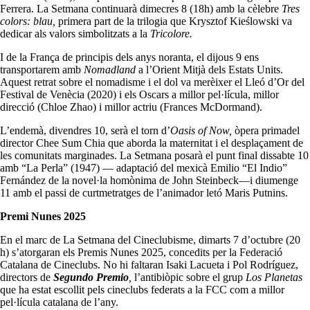
Ferrera. La Setmana continuarà dimecres 8 (18h) amb la cèlebre
Tres
colors: blau,
primera part de la trilogia que Krysztof Kieślowski va
dedicar als valors simbolitzats a la
Tricolore.
I de la França de principis dels anys noranta, el dijous 9 ens
transportarem amb
Nomadland
a l’Orient Mitjà dels Estats Units.
Aquest retrat sobre el nomadisme i el dol va merèixer el Lleó d’Or del
Festival de Venècia (2020) i els Oscars a millor pel·lícula, millor
direcció (Chloe Zhao) i millor actriu (Frances McDormand).
L’endemà, divendres 10, serà el torn d’
Oasis of Now,
òpera primadel
director Chee Sum Chia que aborda la maternitat i el desplaçament de
les comunitats marginades. La Setmana posarà el punt final dissabte 10
amb “La Perla” (1947) — adaptació del mexicà Emilio “El Indio”
Fernández de la novel·la homònima de John Steinbeck—i diumenge
11 amb el passi de curtmetratges de l’animador letó Maris Putnins.
Premi Nunes 2025
En el marc de La Setmana del Cineclubisme, dimarts 7 d’octubre (20
h) s’atorgaran els Premis Nunes 2025, concedits per la Federació
Catalana de Cineclubs. No hi faltaran Isaki Lacueta i Pol Rodríguez,
directors de
Segundo Premio
,
l’antibiòpic sobre el grup
Los Planetas
que ha estat escollit pels cineclubs federats a la FCC com a millor
pel·lícula catalana de l’any.