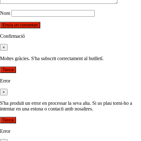
Nom
Confirmació
×
Moltes gràcies. S'ha subscrit correctament al butlletí.
Tanca
Error
×
S'ha produït un error en processar la seva alta. Si us plau torni-ho a
intentar en una estona o contacti amb nosaltres.
Tanca
Error