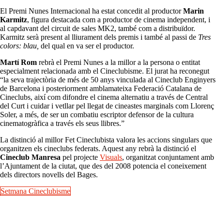
El Premi Nunes Internacional ha estat concedit al productor
Marin
Karmitz
, figura destacada com a productor de cinema independent, i
al capdavant del circuit de sales MK2, també com a distribuïdor.
Karmitz serà present al lliurament dels premis i també al passi de
Tres
colors: blau,
del qual en va ser el productor.
Martí Rom
rebrà el Premi Nunes a la millor a la persona o entitat
especialment relacionada amb el Cineclubisme. El jurat ha reconegut
“la seva trajectòria de més de 50 anys vinculada al Cineclub Enginyers
de Barcelona i posteriorment amblamateixa Federació Catalana de
Cineclubs, així com difondre el cinema alternatiu a través de Central
del Curt i cuidar i vetllar pel llegat de cineastes marginals com Llorenç
Soler, a més, de ser un combatiu escriptor defensor de la cultura
cinematogràfica a través els seus llibres.”
La distinció al millor Fet Cineclubista valora les accions singulars que
organitzen els cineclubs federats. Aquest any rebrà la distinció el
Cineclub Manresa
pel projecte
Visuals
, organitzat conjuntament amb
l’Ajuntament de la ciutat, que des del 2008 potencia el coneixement
dels directors novells del Bages.
Setmana Cineclubisme