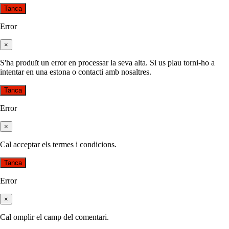
Tanca
Error
×
S'ha produït un error en processar la seva alta. Si us plau torni-ho a
intentar en una estona o contacti amb nosaltres.
Tanca
Error
×
Cal acceptar els termes i condicions.
Tanca
Error
×
Cal omplir el camp del comentari.