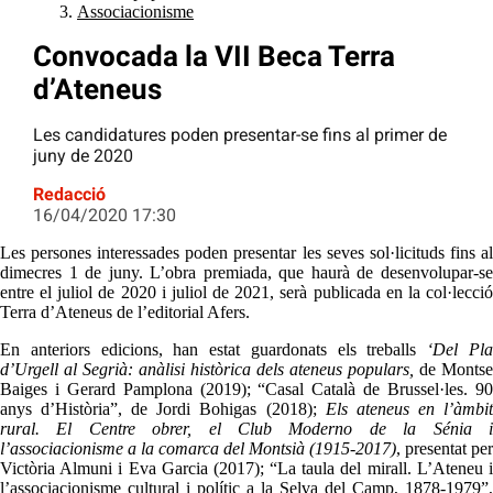
Associacionisme
Convocada la VII Beca Terra
d’Ateneus
Les candidatures poden presentar-se fins al primer de
juny de 2020
Redacció
16/04/2020 17:30
Les persones interessades poden presentar les seves sol·licituds fins al
dimecres 1 de juny. L’obra premiada, que haurà de desenvolupar-se
entre el juliol de 2020 i juliol de 2021, serà publicada en la col·lecció
Terra d’Ateneus de l’editorial Afers.
En anteriors edicions, han estat guardonats els treballs
‘Del Pl
d’Urgell al Segrià: anàlisi històrica dels ateneus populars,
de Montse
Baiges i Gerard Pamplona (2019); “Casal Català de Brussel·les. 90
anys d’Història”, de Jordi Bohigas (2018);
Els ateneus en l’àmbi
rural. El Centre obrer, el Club Moderno de la Sénia i
l’associacionisme a la comarca del Montsià (1915-2017)
, presentat per
Victòria Almuni i Eva Garcia (2017);
“La taula del mirall. L’Ateneu 
l’associacionisme cultural i polític a la Selva del Camp, 1878-1979”,