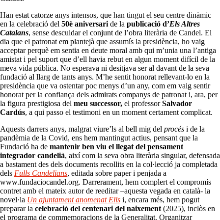
Han estat catorze anys intensos, que han tingut el seu centre dinàmic
en la celebració del
50è aniversari
de la
publicació d’
Els Altres
Catalans
, sense descuidar el conjunt de l’obra literària de Candel. El
dia que el patronat em plantejà que assumís la presidència, ho vaig
acceptar perquè em sentia en deute moral amb qui m’unia una l’antiga
amistat i pel suport que d’ell havia rebut en algun moment difícil de la
meva vida pública. No esperava ni desitjava ser al davant de la seva
fundació al llarg de tants anys. M’he sentit honorat rellevant-lo en la
presidència que va ostentar poc menys d’un any, com em vaig sentir
honorat per la confiança dels admirats companys de patronat i, ara, per
la figura prestigiosa del
meu successor,
el professor
Salvador
Cardús
, a qui passo el testimoni en un moment certament complicat.
Aquests darrers anys, malgrat viure’ls al bell mig del
procés
i de la
pandèmia de la Covid, ens hem mantingut actius, pensant que la
Fundació ha de
mantenir ben viu el llegat del pensament
integrador candelià
, així com la seva obra literària singular, defensada
a bastament des dels documents recollits en la col·lecció ja completada
dels
Fulls Candelians
, editada sobre paper i penjada a
www.fundaciocandel.org. Darrerament, hem complert el compromís
contret amb el mateix autor de reeditar –aquesta vegada en català- la
novel·la
Un ajuntament anomenat Ells
i, encara més, hem pogut
preparar la
celebració del centenari del naixement
(2025), inclòs en
el programa de commemoracions de la Generalitat. Organitzar