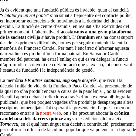
Ja és evident que una fundació pública és inviable, quan el candelià
“
Catalunya un sol poble
” s’ha situat a l’epicentre del conflicte polític,
en incorporar generacions de nouvinguts a la doctrina del dret a
decidir. La funció de centre d’estudis, en realitat s’ha exercit des del
primer moment. L’alternativa d’
acostar-nos a una gran plataforma
de la societat civil
ja s’havia produït. L’
Omnium
ens ha donat suport
des de les primeres dificultats, només per seguir mantenint latent la
memòria de Francesc Candel. Per tant, l’encàrrec d’afermar aquesta
darrera línia es produí d’una forma natural. En Salvador Cardús,
membre del patronat, ha estat l’enllaç en qui es va delegar la funció
d’aprofundir el conveni de col·laboració que ja existia, tot conservant
l’estatut de fundació i la independència de gestió.
La memòria
Els altres catalans, mig segle després
, que recull la
dècada i mitja de vida de la Fundació Paco Candel –la presentació de
la qual no s’ha produït encara a causa de la pandèmia–, ho fa evident.
Recull i aporta debats i reflexions a través d’una extensa bibliografia
publicada, que ben poques vegades s’ha produït ja desapareguts altres
escriptors homenatjats. Tot esperant la presentació d’aquesta memòria
recomano entrar a la
nostra web
, on s’ha procurat abocar la
crònica
candeliana dels darrers quinze anys
o les edicions del mateix
Tornaveu,
en el qual hem tingut una decisiva contribució, precisament
per enfortir la difusió de la cultura popular que va potenciar la figura de
Candel.