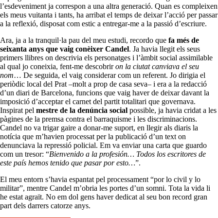
l’esdeveniment ja correspon a una altra generació. Quan es compleixen
els meus vuitanta i tants, ha arribat el temps de deixar l’acció per passar
a la reflexió, disposat com estic a entregar-me a la passió d’escriure.
Ara, ja a la tranquil·la pau del meu estudi, recordo que
fa més de
seixanta anys que vaig conèixer Candel
. Ja havia llegit els seus
primers llibres on descrivia els personatges i l’àmbit social assimilable
al qual jo coneixia, fent-me descobrir
on la ciutat canviava el seu
nom
… De seguida, el vaig considerar com un referent. Jo dirigia el
periòdic local del Prat –molt a prop de casa seva– i era a la redacció
d’un diari de Barcelona, funcions que vaig haver de deixar davant la
imposició d’acceptar el carnet del partit totalitari que governava.
Inspirat pel
mestre de la denúncia social
possible, ja havia cridat a les
pàgines de la premsa contra el barraquisme i les discriminacions.
Candel no va trigar gaire a donar-me suport, en llegir als diaris la
notícia que m’havien processat per la publicació d’un text on
denunciava la repressió policial. Em va enviar una carta que guardo
com un tresor: “
Bienvenido a la profesión… Todos los escritores de
este país hemos tenido que pasar por esto…
”.
El meu entorn s’havia espantat pel processament “por lo civil y lo
militar”, mentre Candel m’obria les portes d’un somni. Tota la vida li
he estat agraït. No em dol gens haver dedicat al seu bon record gran
part dels darrers catorze anys.