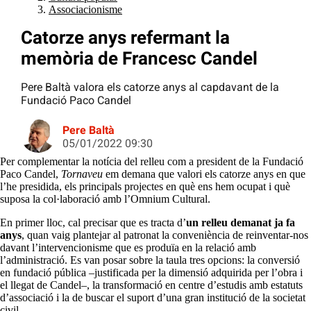
Associacionisme
Catorze anys refermant la
memòria de Francesc Candel
Pere Baltà valora els catorze anys al capdavant de la
Fundació Paco Candel
Pere Baltà
05/01/2022 09:30
Per complementar la notícia del relleu com a president de la Fundació
Paco Candel,
Tornaveu
em demana que valori els catorze anys en que
l’he presidida, els principals projectes en què ens hem ocupat i què
suposa la col·laboració amb l’Omnium Cultural.
En primer lloc, cal precisar que es tracta d’
un relleu demanat ja fa
anys
, quan vaig plantejar al patronat la conveniència de reinventar-nos
davant l’intervencionisme que es produïa en la relació amb
l’administració. Es van posar sobre la taula tres opcions: la conversió
en fundació pública –justificada per la dimensió adquirida per l’obra i
el llegat de Candel–, la transformació en centre d’estudis amb estatuts
d’associació i la de buscar el suport d’una gran institució de la societat
civil.