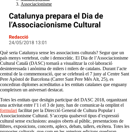
Associacionisme
Catalunya prepara el Dia de
l’Associacionisme Cultural
Redacció
24/05/2018 13:01
Què seria Catalunya sense les associacions culturals? Segur que un
país menys vertebrat, culte i democràtic. El Dia de l’Associacionisme
Cultural Català (DASC) tornarà a visualitzar la col·laboració
desinteressada i anònima de milers i milers de catalans. Durant l’acte
central de la commemoració, que se celebrarà el 7 juny al Centre Sant
Pere Apòstol de Barcelona (Carrer Sant Pere Més Alt, 25), es
concediran diplomes acreditatius a les entitats catalanes que enguany
compleixen un aniversari destacat.
Totes les entitats que desitgin participar del DASC 2018, organitzant
una activitat entre l’1 i el 3 de juny, han de comunicar-la omplint el
formulari
facilitat per la Direcció General de Cultura Popular i
Associacionisme Cultural. S’accepta qualsevol tipus d’expressió
cultural sense exclusions: assajos oberts al públic, presentacions de
llibres, exposicions, concerts, aplecs, debats, tallers, etcètera. Totes les
propostes culturals, que com en les anteriors edicions quedaran