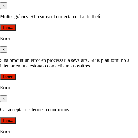
×
Moltes gràcies. S'ha subscrit correctament al butlletí.
Tanca
Error
×
S'ha produït un error en processar la seva alta. Si us plau torni-ho a
intentar en una estona o contacti amb nosaltres.
Tanca
Error
×
Cal acceptar els termes i condicions.
Tanca
Error