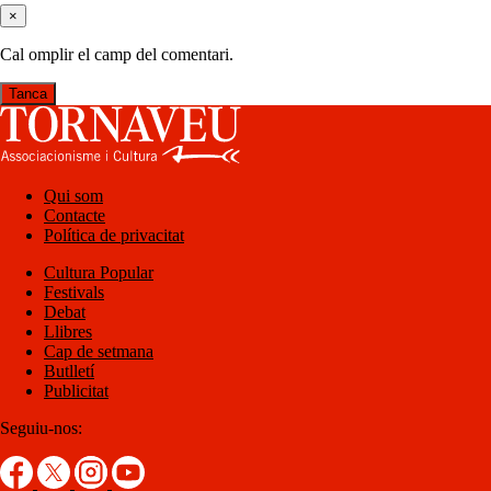
×
Cal omplir el camp del comentari.
Tanca
Qui som
Contacte
Política de privacitat
Cultura Popular
Festivals
Debat
Llibres
Cap de setmana
Butlletí
Publicitat
Seguiu-nos: