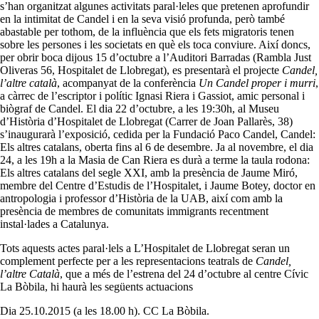
s’han organitzat algunes activitats paral·leles que pretenen aprofundir
en la intimitat de Candel i en la seva visió profunda, però també
abastable per tothom, de la influència que els fets migratoris tenen
sobre les persones i les societats en què els toca conviure. Així doncs,
per obrir boca dijous 15 d’octubre a l’Auditori Barradas (Rambla Just
Oliveras 56, Hospitalet de Llobregat), es presentarà el projecte
Candel,
l’altre català
, acompanyat de la conferència
Un Candel proper i murri
,
a càrrec de l’escriptor i polític Ignasi Riera i Gassiot, amic personal i
biògraf de Candel. El dia 22 d’octubre, a les 19:30h, al Museu
d’Història d’Hospitalet de Llobregat (Carrer de Joan Pallarès, 38)
s’inaugurarà l’exposició, cedida per la Fundació Paco Candel, Candel:
Els altres catalans, oberta fins al 6 de desembre. Ja al novembre, el dia
24, a les 19h a la Masia de Can Riera es durà a terme la taula rodona:
Els altres catalans del segle XXI, amb la presència de Jaume Miró,
membre del Centre d’Estudis de l’Hospitalet, i Jaume Botey, doctor en
antropologia i professor d’Història de la UAB, així com amb la
presència de membres de comunitats immigrants recentment
instal·lades a Catalunya.
Tots aquests actes paral·lels a L’Hospitalet de Llobregat seran un
complement perfecte per a les representacions teatrals de
Candel,
l’altre Català
, que a més de l’estrena del 24 d’octubre al centre Cívic
La Bòbila, hi haurà les següents actuacions
Dia 25.10.2015 (a les 18.00 h). CC La Bòbila.