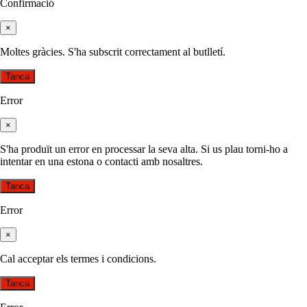
Confirmació
×
Moltes gràcies. S'ha subscrit correctament al butlletí.
Tanca
Error
×
S'ha produït un error en processar la seva alta. Si us plau torni-ho a
intentar en una estona o contacti amb nosaltres.
Tanca
Error
×
Cal acceptar els termes i condicions.
Tanca