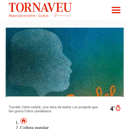
'Candel, l'altre català', una obra de teatre i un projecte que
4′
fan grans l'obra candeliana
Cultura popular