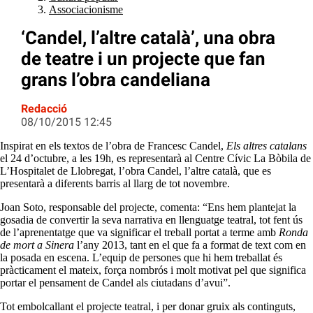
Associacionisme
‘Candel, l’altre català’, una obra
de teatre i un projecte que fan
grans l’obra candeliana
Redacció
08/10/2015 12:45
Inspirat en els textos de l’obra de Francesc Candel,
Els altres catalans
el 24 d’octubre, a les 19h, es representarà al Centre Cívic La Bòbila de
L’Hospitalet de Llobregat, l’obra Candel, l’altre català, que es
presentarà a diferents barris al llarg de tot novembre.
Joan Soto, responsable del projecte, comenta: “Ens hem plantejat la
gosadia de convertir la seva narrativa en llenguatge teatral, tot fent ús
de l’aprenentatge que va significar el treball portat a terme amb
Ronda
de mort a Sinera
l’any 2013, tant en el que fa a format de text com en
la posada en escena. L’equip de persones que hi hem treballat és
pràcticament el mateix, força nombrós i molt motivat pel que significa
portar el pensament de Candel als ciutadans d’avui”.
Tot embolcallant el projecte teatral, i per donar gruix als continguts,