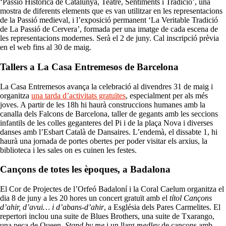
‘Passió Històrica de Catalunya, Teatre, Sentiments i Tradició’, una
mostra de diferents elements que es van utilitzar en les representacions
de la Passió medieval, i l’exposició permanent ‘La Veritable Tradició
de La Passió de Cervera’, formada per una imatge de cada escena de
les representacions modernes. Serà el 2 de juny. Cal inscripció prèvia
en el web fins al 30 de maig.
Tallers a La Casa Entremesos de Barcelona
La Casa Entremesos avança la celebració al divendres 31 de maig i
organitza
una tarda d’activitats gratuïtes
, especialment per als més
joves. A partir de les 18h hi haurà construccions humanes amb la
canalla dels Falcons de Barcelona, taller de gegants amb les seccions
infantils de les colles geganteres del Pi i de la plaça Nova i diverses
danses amb l’Esbart Català de Dansaires. L’endemà, el dissabte 1, hi
haurà una jornada de portes obertes per poder visitar els arxius, la
biblioteca i les sales on es cuinen les festes.
Cançons de totes les èpoques, a Badalona
El Cor de Projectes de l’Orfeó Badaloní i la Coral Caelum organitza el
dia 8 de juny a les 20 hores un concert gratuït amb el
títol Cançons
d’ahir, d’avui… i d’abans-d’ahir
, a Església dels Pares Carmelites. El
repertori inclou una suite de Blues Brothers, una suite de Txarango,
una peça de Queen
, Stand by me
i un llarg
medley
de cançons amb