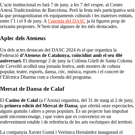
L’acte institucional es farà 7 de juny, a les 7 del vespre, al Centre
Artesà Tradicionàrius de Barcelona. Però la festa més participativa serà
la que protagonitzaran els equipaments culturals i les mateixes entitats,
entre l’1 i el 9 de juny. A
l’agenda del DASC
ja hi figuren prop de
seixanta propostes. N’hem triat algunes de les més destacades.
Aplec dels Ateneus
Un dels actes destacats del DASC 2024 és el que organitza la
Federació
d’Ateneus de Catalunya, coincidint amb el seu 40è
aniversari.
El diumenge 2 de juny la Colònia Güell de Santa Coloma
de Cervelló acollirà una jornada festiva, amb mostres de cultura
popular, teatre, esports, dansa, circ, música, esports i el concert de
l’Elèctrica Dharma com a cloenda del programa.
Mercat de Dansa de Calaf
El
Casino de Calaf
(a l’Anoia) organitza, del 31 de maig al 2 de juny,
la
primera edició del Mercat de Dansa
, que oferirà onze espectacles,
alguns gratuïts i altres a preus populars. És un projecte han impulsat
amb micromecenatge, i que volen que es converteixi en un
esdeveniment estable i de referència de les arts escèniques del territori.
La companyia Xavier Gumà i Verònica Hernández inaugurarà el