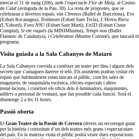
mercat el 31 de maig (20h), amb l’espectacle
Flor de Maig
, al Casino
de Calaf (avinguda de la Pau, 30). La resta de propostes, que se
celebraran a diversos espais, són
Chronos
(Ballet de Barcelona),
Era
(Esbart Rocasagna),
Testimoni
(Esbart Sant Tecla),
L’Hereu Riera
(
L’Esbord),
Fora N9U
(Esbart Sant Martí),
En5D
(Esbart Ciutat
Comptal),
Si em vagués
(la MINIMíssima),
Temps nou
(Ballet
Flamenc de Catalunya)
, i Celebration
(Montse Colomé), que tancarà el
programa.
Visita guiada a la Sala Cabanyes de Mataró
La Sala Cabanyes convida a conèixer un teatre per dins i alguns dels
secrets que s’amaguen darrere el teló. Els assistents podran visitar els
espais que habitualment estan tancats al públic, com les sales de
magatzem, de maquinària escènica, efectes especials i altres
instal·lacions, i conèixer els oficis dels il·luminadors, maquinistes,
utillers
o personal de vestuari, que fan possible cada funció. Serà el
diumenge 2 a les 11 hores.
Passió oberta
El
Gran Teatre de la Passió de Cervera
ofereix un recorregut guiat
per la història i curiositats d’un dels teatres més grans i espectaculars
del país. En la mateixa visita el públic podrà veure dues exposicions: