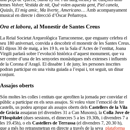
temes
Volver, Vestida de nit, Què volen aquesta gent, Piel canela,
Quizás, El mig amic, Ma liverte, Americano
… Amb acompanyament
musical en directe i direcció d’Óscar Peñarroya.
Ora et labora
, al Monestir de Santes Creus
La Reial Societat Arqueològica Tarraconense, que enguany celebra el
seu 180 aniversari, convida a descobrir el monestir de les Santes Creus.
El dijous 30 de maig, a les 19 h, en la Sala d’Actes de l’entitat, Joana
Virgili parlarà sobre l’evolució històrica d’aquest monument, que va
ser centre d’una de les senyories monàstiques més extenses i influents
de la Corona d’Aragó. El dissabte 1 de juny, les persones inscrites
podran participar en una visita guiada a l’espai i, tot seguit, un dinar
conjunt.
Assajos oberts
Són moltes les colles i entitats que aprofiten la jornada per convidar el
públic a participar en els seus assajos. Si voleu viure l’emoció de fer
castells, us podeu apropar als assajos oberts dels
Castellers de la Vila
de Gràcia
assajaran (el divendres 31 a Can Musons), la
Colla Jove de
l’Hospitalet
(dues sessions, el dimecres 5 a les 19.30h, i divendres 7 a
les 19.45h), o els
Castellers de Terrassa
(el divendres 7, 20.30 h),
que a més ho retransmetran en directe a través de la seva
plataforma