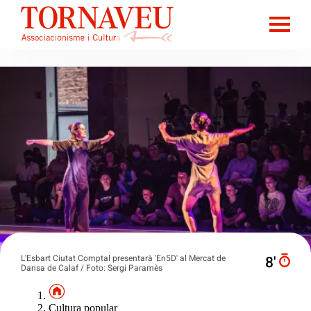
L'Esbart Ciutat Comptal presentarà 'En5D' al Mercat de
8′
Dansa de Calaf / Foto: Sergi Paramès
Cultura popular