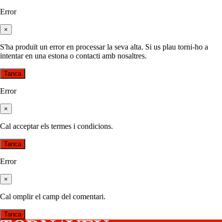
Error
×
S'ha produït un error en processar la seva alta. Si us plau torni-ho a
intentar en una estona o contacti amb nosaltres.
Tanca
Error
×
Cal acceptar els termes i condicions.
Tanca
Error
×
Cal omplir el camp del comentari.
Tanca