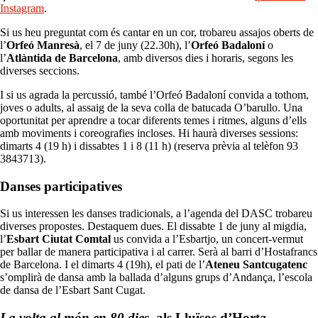
Instagram
.
Si us heu preguntat com és cantar en un cor, trobareu assajos oberts de
l’
Orfeó Manresà
, el 7 de juny (22.30h), l’
Orfeó Badaloní
o
l’
Atlàntida de Barcelona
, amb diversos dies i horaris, segons les
diverses seccions.
I si us agrada la percussió, també l’Orfeó Badaloní convida a tothom,
joves o adults, al assaig de la seva colla de batucada O’barullo. Una
oportunitat per aprendre a tocar diferents temes i ritmes, alguns d’ells
amb moviments i coreografies incloses. Hi haurà diverses sessions:
dimarts 4 (19 h) i dissabtes 1 i 8 (11 h) (reserva prèvia al telèfon 93
3843713).
Danses participatives
Si us interessen les danses tradicionals, a l’agenda del DASC trobareu
diverses propostes. Destaquem dues. El dissabte 1 de juny al migdia,
l’
Esbart Ciutat Comtal
us convida a l’Esbartjo, un concert-vermut
per ballar de manera participativa i al carrer. Serà al barri d’Hostafrancs
de Barcelona. I el dimarts 4 (19h), el pati de l’
Ateneu Santcugatenc
s’omplirà de dansa amb la ballada d’alguns grups d’Andança, l’escola
de dansa de l’Esbart Sant Cugat.
La volta al món en 80 dies
, als Lluïsos d’Horta