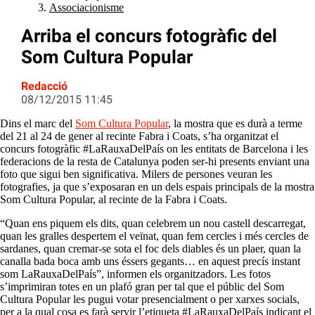
Associacionisme
Arriba el concurs fotogràfic del
Som Cultura Popular
Redacció
08/12/2015 11:45
Dins el marc del
Som Cultura Popular
, la mostra que es durà a terme
del 21 al 24 de gener al recinte Fabra i Coats, s’ha organitzat el
concurs fotogràfic #LaRauxaDelPaís on les entitats de Barcelona i les
federacions de la resta de Catalunya poden ser-hi presents enviant una
foto que sigui ben significativa. Milers de persones veuran les
fotografies, ja que s’exposaran en un dels espais principals de la mostra
Som Cultura Popular, al recinte de la Fabra i Coats.
“Quan ens piquem els dits, quan celebrem un nou castell descarregat,
quan les gralles despertem el veïnat, quan fem cercles i més cercles de
sardanes, quan cremar-se sota el foc dels diables és un plaer, quan la
canalla bada boca amb uns éssers gegants… en aquest precís instant
som LaRauxaDelPaís”, informen els organitzadors. Les fotos
s’imprimiran totes en un plafó gran per tal que el públic del Som
Cultura Popular les pugui votar presencialment o per xarxes socials,
per a la qual cosa es farà servir l’etiqueta #LaRauxaDelPaís indicant el