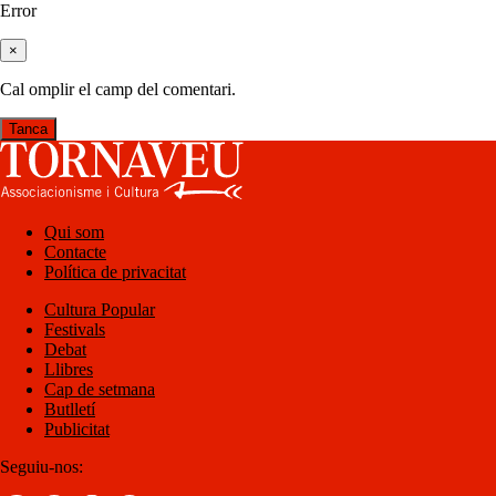
Error
×
Cal omplir el camp del comentari.
Tanca
Qui som
Contacte
Política de privacitat
Cultura Popular
Festivals
Debat
Llibres
Cap de setmana
Butlletí
Publicitat
Seguiu-nos: