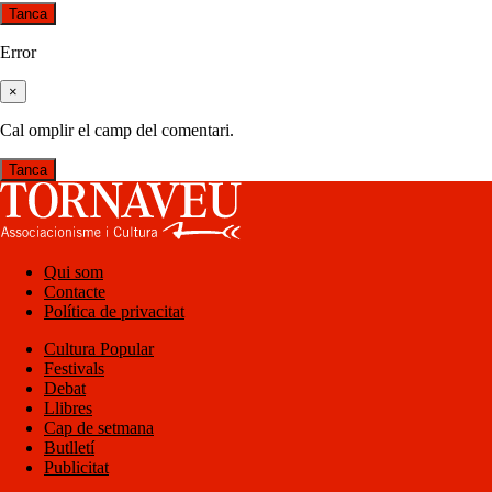
Tanca
Error
×
Cal omplir el camp del comentari.
Tanca
Qui som
Contacte
Política de privacitat
Cultura Popular
Festivals
Debat
Llibres
Cap de setmana
Butlletí
Publicitat