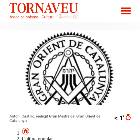
Antoni Castillo, reelegit Gran Mestre del Gran Orient de
< 1′
Catalunya
Cultura popular