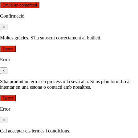
Confirmació
×
Moltes gràcies. S'ha subscrit correctament al butlletí.
Tanca
Error
×
S'ha produït un error en processar la seva alta. Si us plau torni-ho a
intentar en una estona o contacti amb nosaltres.
Tanca
Error
×
Cal acceptar els termes i condicions.