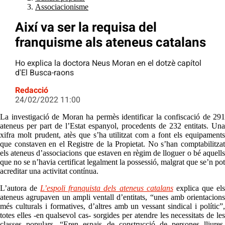
Associacionisme
Així va ser la requisa del
franquisme als ateneus catalans
Ho explica la doctora Neus Moran en el dotzè capítol
d'El Busca-raons
Redacció
24/02/2022 11:00
La investigació de Moran ha permès identificar la confiscació de 291
ateneus per part de l’Estat espanyol, procedents de 232 entitats. Una
xifra molt prudent, atès que s’ha utilitzat com a font els equipaments
que constaven en el Registre de la Propietat. No s’han comptabilitzat
els ateneus d’associacions que estaven en règim de lloguer o bé aquells
que no se n’havia certificat legalment la possessió, malgrat que se’n pot
acreditar una activitat contínua.
L’autora de
L’espoli franquista dels ateneus catalans
explica que el
ateneus agrupaven un ampli ventall d’entitats, “unes amb orientacions
més culturals i formatives, d’altres amb un vessant sindical i polític”,
totes elles -en qualsevol cas- sorgides per atendre les necessitats de les
classes populars. “Eren espais de construcció de persones lliures,