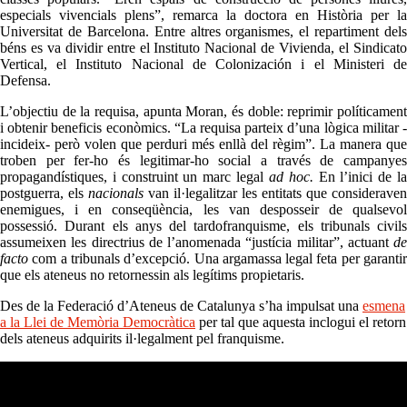
especials vivencials plens”, remarca la doctora en Història per la
Universitat de Barcelona. Entre altres organismes, el repartiment dels
béns es va dividir entre el Instituto Nacional de Vivienda, el Sindicato
Vertical, el Instituto Nacional de Colonización i el Ministeri de
Defensa.
L’objectiu de la requisa, apunta Moran, és doble: reprimir políticament
i obtenir beneficis econòmics. “La requisa parteix d’una lògica militar -
incideix- però volen que perduri més enllà del règim”. La manera que
troben per fer-ho és legitimar-ho social a través de campanyes
propagandístiques, i construint un marc legal
ad hoc.
En l’inici de l
postguerra, els
nacionals
van il·legalitzar les entitats que consideraven
enemigues, i en conseqüència, les van desposseir de qualsevol
possessió. Durant els anys del tardofranquisme, els tribunals civils
assumeixen les directrius de l’anomenada “justícia militar”, actuant
de
facto
com a tribunals d’excepció. Una argamassa legal feta per garantir
que els ateneus no retornessin als legítims propietaris.
Des de la Federació d’Ateneus de Catalunya s’ha impulsat una
esmena
a la Llei de Memòria Democràtica
per tal que aquesta inclogui el retorn
dels ateneus adquirits il·legalment pel franquisme.