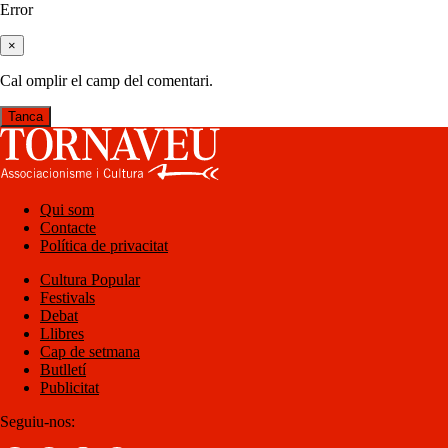
Error
×
Cal omplir el camp del comentari.
Tanca
Qui som
Contacte
Política de privacitat
Cultura Popular
Festivals
Debat
Llibres
Cap de setmana
Butlletí
Publicitat
Seguiu-nos: