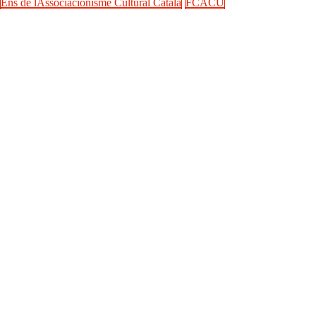
Ens de lAssociacionisme Cultural Català
FCACU