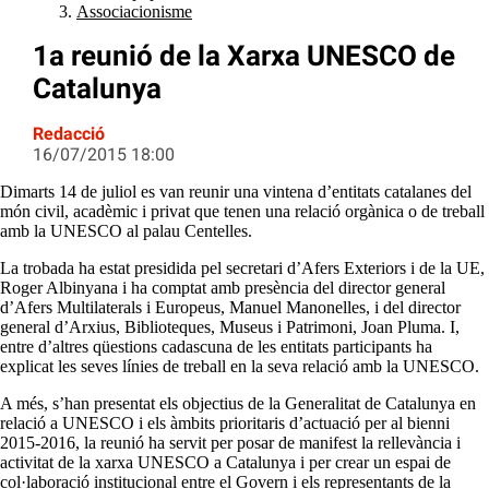
Associacionisme
1a reunió de la Xarxa UNESCO de
Catalunya
Redacció
16/07/2015 18:00
Dimarts 14 de juliol es van reunir una vintena d’entitats catalanes del
món civil, acadèmic i privat que tenen una relació orgànica o de treball
amb la UNESCO al palau Centelles.
La trobada ha estat presidida pel secretari d’Afers Exteriors i de la UE,
Roger Albinyana i ha comptat amb presència del director general
d’Afers Multilaterals i Europeus, Manuel Manonelles, i del director
general d’Arxius, Biblioteques, Museus i Patrimoni, Joan Pluma. I,
entre d’altres qüestions cadascuna de les entitats participants ha
explicat les seves línies de treball en la seva relació amb la UNESCO.
A més, s’han presentat els objectius de la Generalitat de Catalunya en
relació a UNESCO i els àmbits prioritaris d’actuació per al bienni
2015-2016, la reunió ha servit per posar de manifest la rellevància i
activitat de la xarxa UNESCO a Catalunya i per crear un espai de
col·laboració institucional entre el Govern i els representants de la