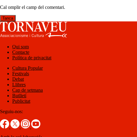
Cal omplir el camp del comentari.
Tanca
Qui som
Contacte
Política de privacitat
Cultura Popular
Festivals
Debat
Llibres
Cap de setmana
Butlletí
Publicitat
Seguiu-nos: