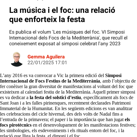
La música i el foc: una relació
que enforteix la festa
Es publica el volum 'Les músiques del foc. VI Simposi
Internacional dels Focs de la Mediterrània', que recull el
coneixement exposat al simposi celebrat l'any 2023
Gemma Aguilera
22/01/2025 17:01
L’any 2016 es va convocar a Vic la primera edició del
Simposi
Internacional de Focs Festius de la Mediterrània
, amb l’objectiu de
fer conèixer la gran diversitat de manifestacions al voltant del foc que
existeixen al calendari festiu de la Mediterrània. Aquell primer simposi
es va dedicar a
la festa del solstici d’estiu
, específicament als focs de
Sant Joan i a les falles pirinenques, recentment declarades Patrimoni
Immaterial de la Humanitat. En les següents edicions es van analitzar
les celebracions del cicle hivernal, des dels volts de Nadal fins a
l’entrada de la primavera; el paper i la importància que han jugat
els
focs pirotècnics
en el desenvolupament de les manifestacions festives;
les simbologies, els esdeveniments i els rituals entorn del foc, i la
relació que lliga la festa, el dimoni i el foc.