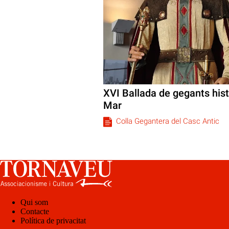
XVI Ballada de gegants hist
Mar
Colla Gegantera del Casc Antic
Qui som
Contacte
Política de privacitat