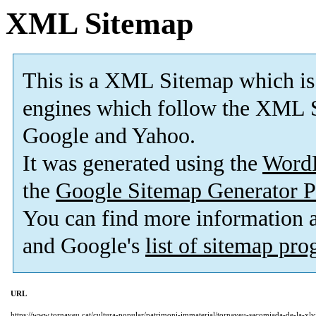
XML Sitemap
This is a XML Sitemap which is
engines which follow the XML S
Google and Yahoo.
It was generated using the
Word
the
Google Sitemap Generator P
You can find more information
and Google's
list of sitemap pr
URL
https://www.tornaveu.cat/cultura-popular/patrimoni-immaterial/tornaveu-sacomiada-de-la-xl