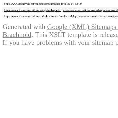
https://www.tornaveu.cat/reportatge/acampada-jove-2014-8243/
https://www.tornaveu.cat/reportatge/vols-participar-en-la-democratitzacio-de-la-generacio-dele
https://www.tornaveu.cat/noticia/salvador-cardus-lexit-del-proces-es-en-mans-de-les-associac
Generated with
Google (XML) Sitemaps G
Brachhold
. This XSLT template is releas
If you have problems with your sitemap p