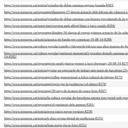
https://www.tornaveu.cat/noticia/jornades-de-debat-canemas-segona-jornada-8303/
https://www.tornaveu.cat/reportatge/diumenge-17-dagost-actuacio-dels-falcons-de-vilanova-i-
https://www.tornaveu.cat/noticia/jornades-de-debat-canemas-conclusions-provisionals-de-la-
https://www.tornaveu.cat/entrevista/conversa-amb-alfred-blanc-i-paco-casado-8294/
https://www.tornaveu.cat/reportatge/dissabte-16-dagost-al-vespre-primera-actuacio-de-la-cul
https://www.tornaveu.cat/noticia/musica-de-banda-per-comencar-16-08-14-8288/
https://www.tornaveu.cat/cultura-popular/castells-i-falcons/els-falcons-una-altra-manera-de-f
https://www.tornaveu.cat/cultura-popular/patrimoni-immaterial/i-jornades-destudi-canemas-so
14-8282/
https://www.tornaveu.cat/reportatge/en-serafi-pitarra-present-a-luce-denguany-20-08-14-827
https://www.tornaveu.cat/noticia/pyrene-un-espectacle-de-lesbart-sant-marti-de-barcelona-2
https://www.tornaveu.cat/reportatge/relleu-generacional-a-lobra-cultural-de-lalguer-8273/
https://www.tornaveu.cat/reportatge/opcio-per-la-prudencia-i-el-silenci-8270/
https://www.tornaveu.cat/reportatge/30-anys-de-la-mort-de-xesco-boix-8267/
https://www.tornaveu.cat/noticia/la-cultura-popular-de-barcelona-estrena-nou-portal-web-pro
https://www.tornaveu.cat/reportatge/el-patrimoni-dels-ateneus-8261/
https://www.tornaveu.cat/noticia/nova-canco-noves-versions-8258/
https://www.tornaveu.cat/noticia/k-dius-revista-digital-de-mollerussa-8255/
https://www.tornaveu.cat/noticia/festa-major-fes-te-fotre-8252/