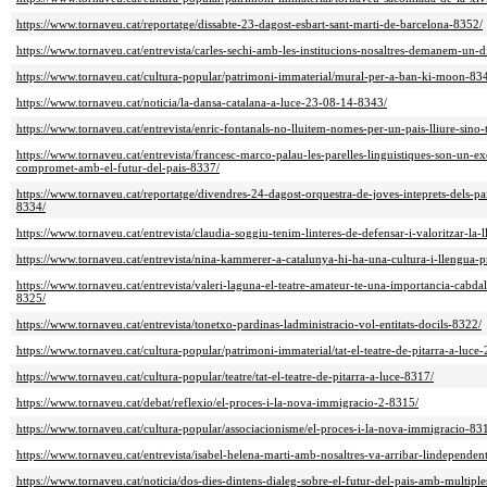
https://www.tornaveu.cat/reportatge/dissabte-23-dagost-esbart-sant-marti-de-barcelona-8352/
https://www.tornaveu.cat/entrevista/carles-sechi-amb-les-institucions-nosaltres-demanem-un-d
https://www.tornaveu.cat/cultura-popular/patrimoni-immaterial/mural-per-a-ban-ki-moon-83
https://www.tornaveu.cat/noticia/la-dansa-catalana-a-luce-23-08-14-8343/
https://www.tornaveu.cat/entrevista/enric-fontanals-no-lluitem-nomes-per-un-pais-lliure-sin
https://www.tornaveu.cat/entrevista/francesc-marco-palau-les-parelles-linguistiques-son-un-e
compromet-amb-el-futur-del-pais-8337/
https://www.tornaveu.cat/reportatge/divendres-24-dagost-orquestra-de-joves-inteprets-dels-pai
8334/
https://www.tornaveu.cat/entrevista/claudia-soggiu-tenim-linteres-de-defensar-i-valoritzar-la-
https://www.tornaveu.cat/entrevista/nina-kammerer-a-catalunya-hi-ha-una-cultura-i-llengua-pr
https://www.tornaveu.cat/entrevista/valeri-laguna-el-teatre-amateur-te-una-importancia-cabda
8325/
https://www.tornaveu.cat/entrevista/tonetxo-pardinas-ladministracio-vol-entitats-docils-8322/
https://www.tornaveu.cat/cultura-popular/patrimoni-immaterial/tat-el-teatre-de-pitarra-a-luce
https://www.tornaveu.cat/cultura-popular/teatre/tat-el-teatre-de-pitarra-a-luce-8317/
https://www.tornaveu.cat/debat/reflexio/el-proces-i-la-nova-immigracio-2-8315/
https://www.tornaveu.cat/cultura-popular/associacionisme/el-proces-i-la-nova-immigracio-83
https://www.tornaveu.cat/entrevista/isabel-helena-marti-amb-nosaltres-va-arribar-lindepende
https://www.tornaveu.cat/noticia/dos-dies-dintens-dialeg-sobre-el-futur-del-pais-amb-multiple